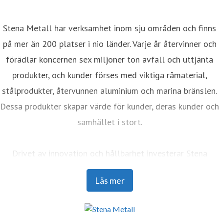
Stena Metall har verksamhet inom sju områden och finns
på mer än 200 platser i nio länder. Varje år återvinner och
förädlar koncernen sex miljoner ton avfall och uttjänta
produkter, och kunder förses med viktiga råmaterial,
stålprodukter, återvunnen aluminium och marina bränslen.
Dessa produkter skapar värde för kunder, deras kunder och
samhället i stort.
Drivet av innovation och hållbarhet investerar Stena
Metall i forskning och utveckling för att möta framtidens
Läs mer
utmaningar med framåtblickande lösningar. Med ett team
på 4 400 engagerade medarbetare samarbetar företaget
nära med partners för att aktivt bidra till utvecklingen av