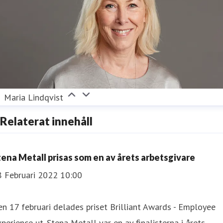
Maria Lindqvist
Relaterat innehåll
tena Metall prisas som en av årets arbetsgivare
8 Februari 2022 10:00
n 17 februari delades priset Brilliant Awards - Employee
perience ut. Stena Metall var en av finalisterna i årets