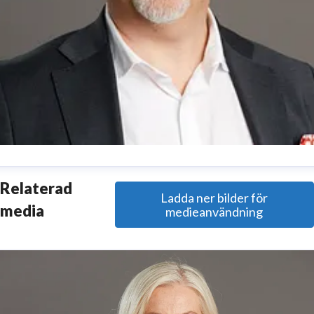
esper Waltersson
Relaterad
Ladda ner bilder för
enior Manager, Communications
media
medieanvändning
esper.waltersson@stenametall.se
+46 70 511 26 70