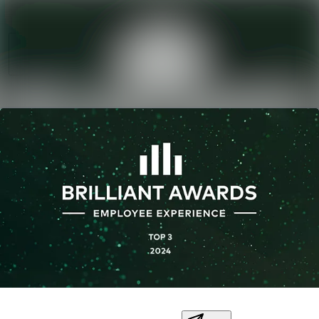
Sök i nyhetsrum
Nyhetsarkiv
Mediearkiv
Följ
Följer
Kontakt