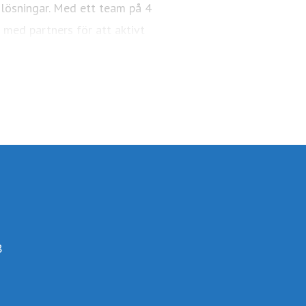
lösningar. Med ett team på 4
med partners för att aktivt
a ekonomin.
8