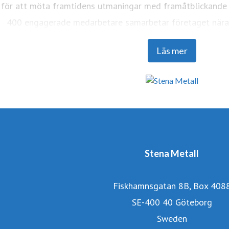
för att möta framtidens utmaningar med framåtblickande 
400 engagerade medarbetare samarbetar företaget nära 
bidra till utvecklingen av den cirkulär
Läs mer
Stena Metall
Fiskhamnsgatan 8B, Box 408
SE-400 40 Göteborg
Sweden