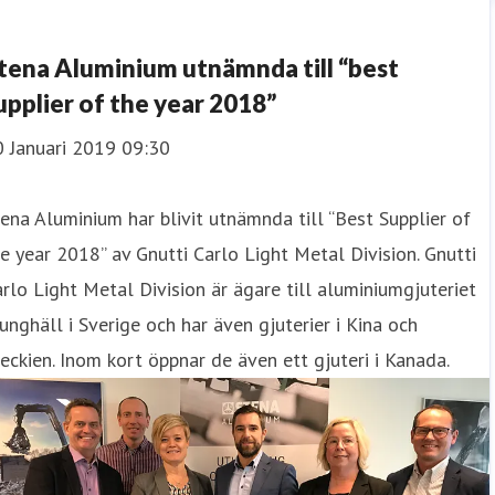
tena Aluminium utnämnda till “best
upplier of the year 2018”
0 Januari 2019 09:30
ena Aluminium har blivit utnämnda till “Best Supplier of
e year 2018” av Gnutti Carlo Light Metal Division. Gnutti
rlo Light Metal Division är ägare till aluminiumgjuteriet
unghäll i Sverige och har även gjuterier i Kina och
eckien. Inom kort öppnar de även ett gjuteri i Kanada.