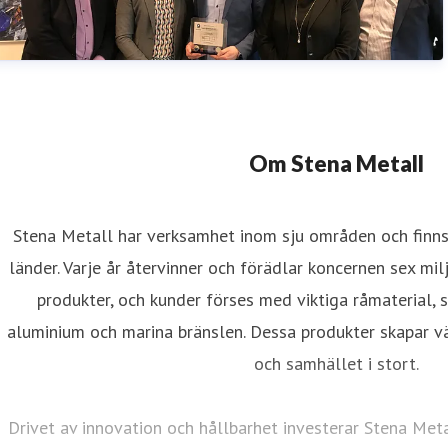
Om Stena Metall
Stena Metall har verksamhet inom sju områden och finns 
länder. Varje år återvinner och förädlar koncernen sex mil
produkter, och kunder förses med viktiga råmaterial, 
aluminium och marina bränslen. Dessa produkter skapar vä
och samhället i stort.
Drivet av innovation och hållbarhet investerar Stena Meta