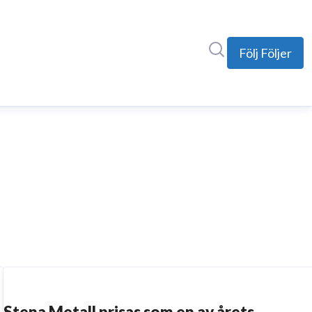
Sök i nyhetsrumm
Följ
Följer
Stena Metall prisas som en av årets