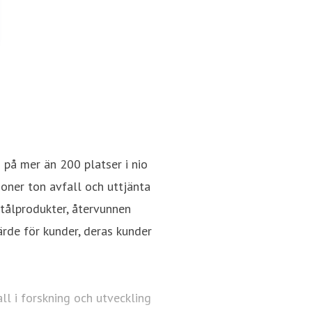
på mer än 200 platser i nio
joner ton avfall och uttjänta
stålprodukter, återvunnen
rde för kunder, deras kunder
ll i forskning och utveckling