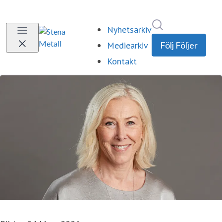
Sök i nyhetsrum
Nyhetsarkiv
Mediearkiv
Följ
Följer
Kontakt