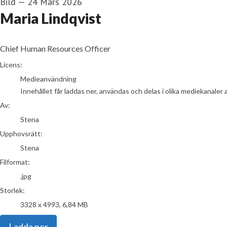
Bild
—
24 Mars 2026
Maria Lindqvist
Chief Human Resources Officer
Stena
Licens:
Medieanvändning
Innehållet får laddas ner, användas och delas i olika mediekanaler 
Av:
Stena
Upphovsrätt:
Stena
Filformat:
.jpg
Storlek:
3328 x 4993, 6,84 MB
Ladda ner