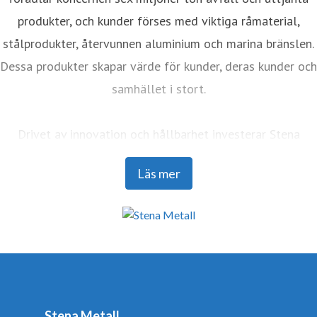
produkter, och kunder förses med viktiga råmaterial,
stålprodukter, återvunnen aluminium och marina bränslen.
Dessa produkter skapar värde för kunder, deras kunder och
samhället i stort.
Drivet av innovation och hållbarhet investerar Stena
Metall i forskning och utveckling för att möta framtidens
Läs mer
utmaningar med framåtblickande lösningar. Med ett team
på 4 400 engagerade medarbetare samarbetar företaget
nära med partners för att aktivt bidra till utvecklingen av
den cirkulära ekonomin.
Stena Metall