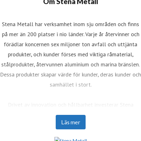
Om Stena Metall
Stena Metall har verksamhet inom sju områden och finns
på mer än 200 platser i nio länder. Varje år återvinner och
förädlar koncernen sex miljoner ton avfall och uttjänta
produkter, och kunder förses med viktiga råmaterial,
stålprodukter, återvunnen aluminium och marina bränslen.
Dessa produkter skapar värde för kunder, deras kunder och
samhället i stort.
Drivet av innovation och hållbarhet investerar Stena
Metall i forskning och utveckling för att möta framtidens
Läs mer
utmaningar med framåtblickande lösningar. Med ett team
på 4 400 engagerade medarbetare samarbetar företaget