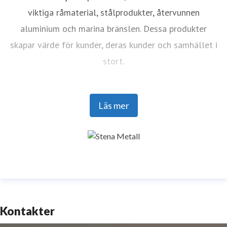
viktiga råmaterial, stålprodukter, återvunnen
aluminium och marina bränslen. Dessa produkter
skapar värde för kunder, deras kunder och samhället i
stort.
Drivet av innovation och hållbarhet investerar Stena
Läs mer
Metall i forskning och utveckling för att möta
framtidens utmaningar med framåtblickande
lösningar. Med ett team på 4 400 engagerade
medarbetare samarbetar företaget nära med partners
för att aktivt bidra till utvecklingen av den cirkulära
ekonomin.
Kontakter