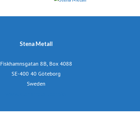
nära med partners för att aktivt bidra till utvecklingen av
den cirkulära ekonomin.
Stena Metall
Fiskhamnsgatan 8B, Box 4088
SE-400 40 Göteborg
Sweden
www.stenametall.com/sv