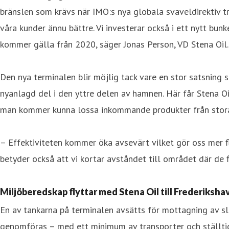
bränslen som krävs när IMO:s nya globala svaveldirektiv tr
våra kunder ännu bättre. Vi investerar också i ett nytt bu
kommer gälla från 2020, säger Jonas Person, VD Stena Oil.
Den nya terminalen blir möjlig tack vare en stor satsning 
nyanlagd del i den yttre delen av hamnen. Här får Stena Oi
man kommer kunna lossa inkommande produkter från stora f
– Effektiviteten kommer öka avsevärt vilket gör oss mer fle
betyder också att vi kortar avståndet till området där de 
Miljöberedskap flyttar med Stena Oil till Frederiksha
En av tankarna på terminalen avsätts för mottagning av slo
genomföras – med ett minimum av transporter och ställtid.