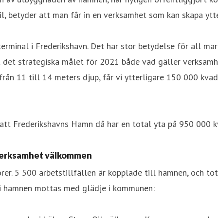
Oil, betyder att man får in en verksamhet som kan skapa yt
 terminal i Frederikshavn. Det har stor betydelse för all mar
t strategiska målet för 2021 både vad gäller verksamheter
rån 11 till 14 meters djup, får vi ytterligare 150 000 kva
 att Frederikshavns Hamn då har en total yta på 950 000 k
 verksamhet välkommen
er. 5 500 arbetstillfällen är kopplade till hamnen, och to
g i hamnen mottas med glädje i kommunen: