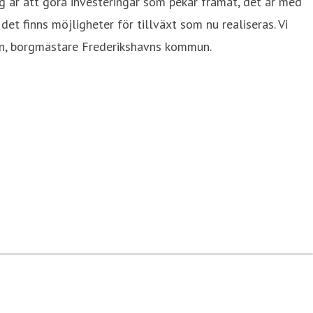
 är att göra investeringar som pekar framåt, det är med
 finns möjligheter för tillväxt som nu realiseras. Vi
nsen, borgmästare Frederikshavns kommun.