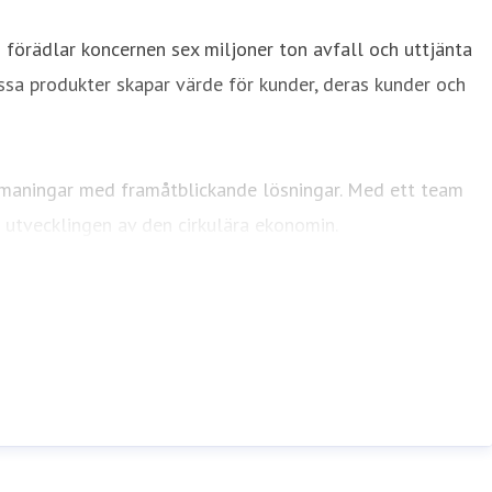
 förädlar koncernen sex miljoner ton avfall och uttjänta
ssa produkter skapar värde för kunder, deras kunder och
utmaningar med framåtblickande lösningar. Med ett team
 utvecklingen av den cirkulära ekonomin.