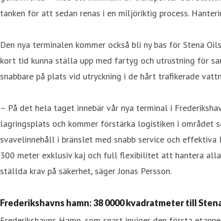
tanken för att sedan renas i en miljöriktig process. Hante
Den nya terminalen kommer också bli ny bas för Stena Oil
kort tid kunna ställa upp med fartyg och utrustning för sa
snabbare på plats vid utryckning i de hårt trafikerade vattn
– På det hela taget innebär vår nya terminal i Frederiksha
lagringsplats och kommer förstärka logistiken i området so
svavelinnehåll i bränslet med snabb service och effektiva l
300 meter exklusiv kaj och full flexibilitet att hantera a
ställda krav på säkerhet, säger Jonas Persson.
Frederikshavns hamn: 38 0000 kvadratmeter till Sten
Frederikshavns Hamn, som snart inviger den första etappe