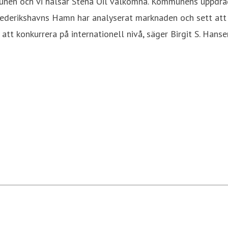
unen och vi hälsar Stena Oil välkomna. Kommunens uppdrag
derikshavns Hamn har analyserat marknaden och sett att det
 att konkurrera på internationell nivå, säger Birgit S. Ha