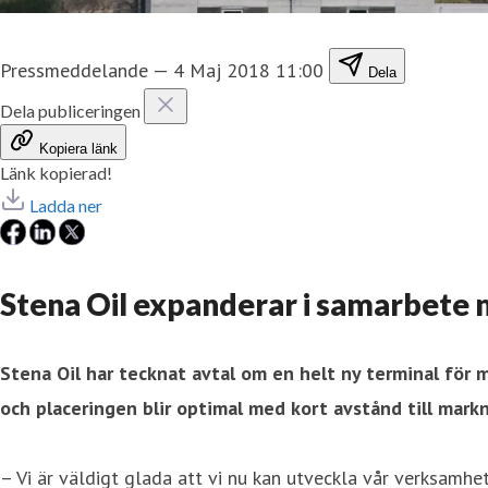
Pressmeddelande
—
4 Maj 2018 11:00
Dela
Dela publiceringen
Kopiera länk
Länk kopierad!
Ladda ner
Stena Oil expanderar i samarbete
Stena Oil har tecknat avtal om en helt ny terminal för
och placeringen blir optimal med kort avstånd till mark
– Vi är väldigt glada att vi nu kan utveckla vår verksamhe