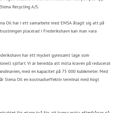
 Stena Recycling A/S.
na Oil har i ett samarbete med EMSA åtagit sig att på
utrustningen placerad i Frederikshavn kan man vara
Frederikshavn har ett mycket gynnsamt läge som
onell sjöfart. Vi är beredda att möta kraven på reducerat
 Skandinavien, med en kapacitet på 75 000 kubikmeter. Med
 får Stena Oil en kostnadseffektiv terminal med högt
ntraktet för etapp två för att kunna möta efterfrågan på