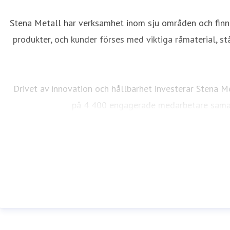
Stena Metall har verksamhet inom sju områden och finns 
produkter, och kunder förses med viktiga råmaterial, s
Drivet av innovation och hållbarhet investerar Stena 
på 4 400 engagerade medarbetare samarbe