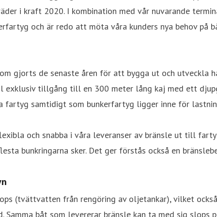
äder i kraft 2020. I kombination med vår nuvarande termina
nkerfartyg och är redo att möta våra kunders nya behov på b
som gjorts de senaste åren för att bygga ut och utveckla h
l exklusiv tillgång till en 300 meter lång kaj med ett djup
artyg samtidigt som bunkerfartyg ligger inne för lastning
xibla och snabba i våra leveranser av bränsle ut till farty
flesta bunkringarna sker. Det ger förstås också en bränsleb
vn
ps (tvättvatten från rengöring av oljetankar), vilket också
 Samma båt som levererar bränsle kan ta med sig slops på 