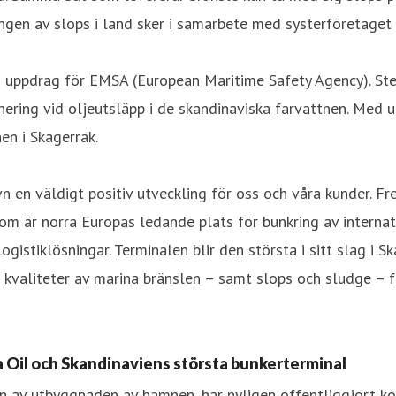
ringen av slops i land sker i samarbete med systerföretaget
s uppdrag för EMSA (European Maritime Safety Agency). Ste
nering vid oljeutsläpp i de skandinaviska farvattnen. Med 
en i Skagerrak.
vn en väldigt positiv utveckling för oss och våra kunder. 
m är norra Europas ledande plats för bunkring av internati
ogistiklösningar. Terminalen blir den största i sitt slag i
lla kvaliteter av marina bränslen – samt slops och sludge –
a Oil och Skandinaviens största bunkerterminal
n av utbyggnaden av hamnen, har nyligen offentliggjort ko