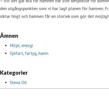
– Att det går bra för hamnen har stor betydelse för komm
den utgångspunkten som vi har lagt planen för hamnen. Fre
siktar högt och hamnen får en storlek som gör det möjligt
Ämnen
Miljö, energi
Sjöfart, fartyg, hamn
Kategorier
Stena Oil