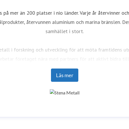
på mer än 200 platser i nio länder. Varje år återvinner och
tålprodukter, återvunnen aluminium och marina bränslen. De
samhället i stort.
Metall i forskning och utveckling för att möta framtidens 
tar företaget nära med partners för att aktivt bidra till
Läs mer