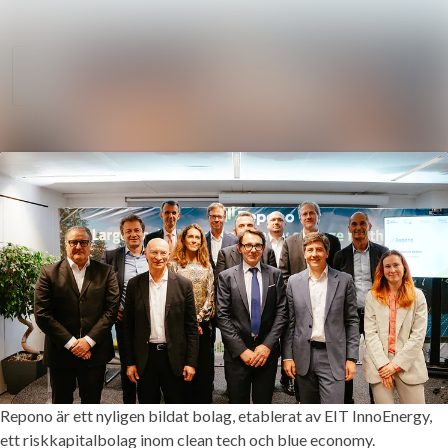
Sök i nyhetsrum
Nyhetsarkiv
Mediearkiv
Följ
Följer
Kontakt
Repono är ett nyligen bildat bolag, etablerat av EIT InnoEnergy,
ett riskkapitalbolag inom clean tech och blue economy.