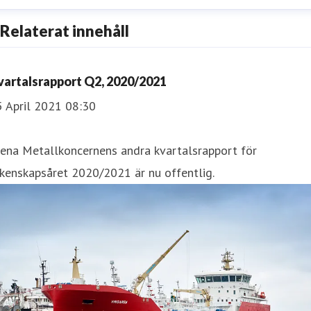
esper Waltersson
Relaterat innehåll
enior Manager, Communications
esper.waltersson@stenametall.se
+46 70 511 26 70
vartalsrapport Q2, 2020/2021
5 April 2021 08:30
tena Metallkoncernens andra kvartalsrapport för
kenskapsåret 2020/2021 är nu offentlig.