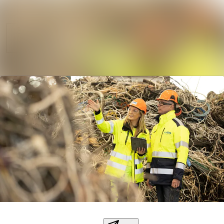
Sök i nyhetsrum
Nyhetsarkiv
Mediearkiv
Följ
Följer
Kontakt