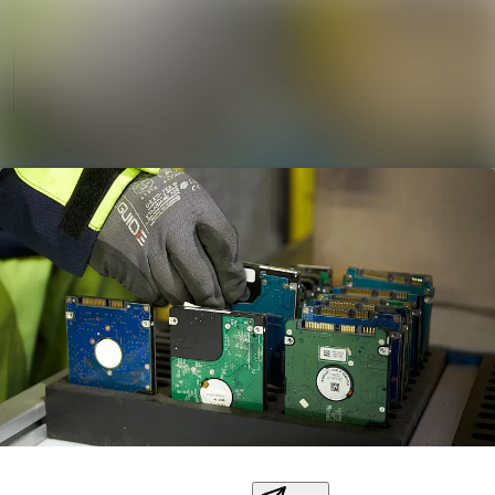
Sök i nyhetsrum
Nyhetsarkiv
Mediearkiv
Följ
Följer
Kontakt