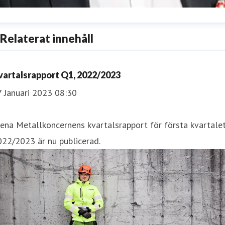
esper Waltersson
Relaterat innehåll
enior Manager, Communications
esper.waltersson@stenametall.se
+46 70 511 26 70
vartalsrapport Q1, 2022/2023
7 Januari 2023 08:30
ena Metallkoncernens kvartalsrapport för första kvartale
22/2023 är nu publicerad.